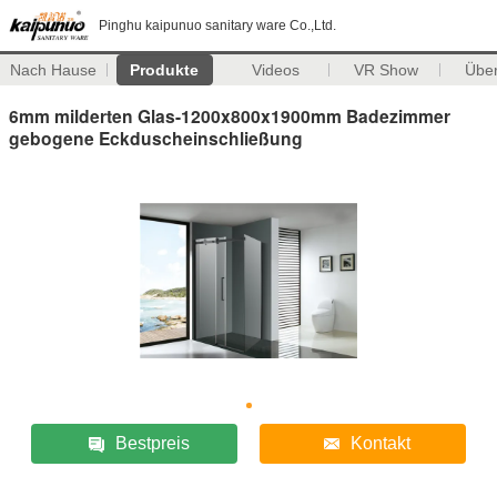
Pinghu kaipunuo sanitary ware Co.,Ltd.
Nach Hause
Produkte
Videos
VR Show
Übe
6mm milderten Glas-1200x800x1900mm Badezimmer
gebogene Eckduscheinschließung
Bestpreis
Kontakt