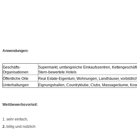
Anwendungen:
Geschäfts-
Supermarkt, umfangreiche Einkaufszentren, Kettengeschäft
Organisationen
Stern-bewertete Hotels
Öffentliche Orte
Real Estate-Eigentum, Wohnungen, Landhäuser, vorbildli
Unterhaltungen
Eignungshallen, Countryklube, Clubs, Massageräume, Kosm
Wettbewerbsvorteil:
1. sehr einfach
.
2.
billig und nützlich