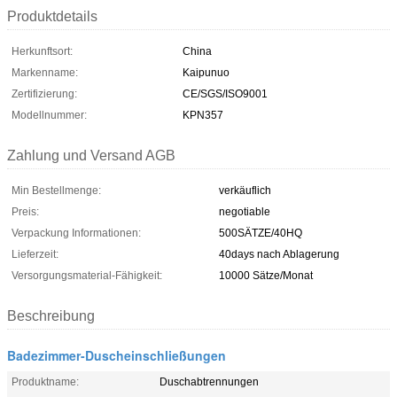
Produktdetails
Herkunftsort:
China
Markenname:
Kaipunuo
Zertifizierung:
CE/SGS/ISO9001
Modellnummer:
KPN357
Zahlung und Versand AGB
Min Bestellmenge:
verkäuflich
Preis:
negotiable
Verpackung Informationen:
500SÄTZE/40HQ
Lieferzeit:
40days nach Ablagerung
Versorgungsmaterial-Fähigkeit:
10000 Sätze/Monat
Beschreibung
Badezimmer-Duscheinschließungen
Produktname:
Duschabtrennungen