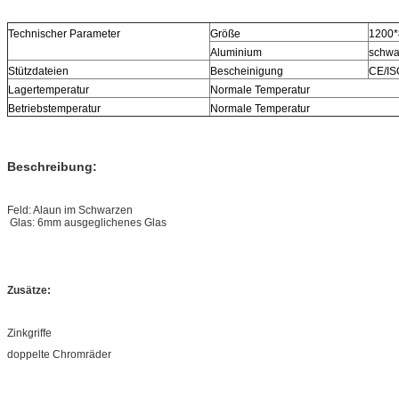
Technischer Parameter
Größe
1200
Aluminium
schwa
Stützdateien
Bescheinigung
CE/IS
Lagertemperatur
Normale Temperatur
Betriebstemperatur
Normale Temperatur
Beschreibung:
Feld: Alaun im Schwarzen
Glas: 6mm ausgeglichenes Glas
Zusätze:
Zinkgriffe
doppelte Chromräder