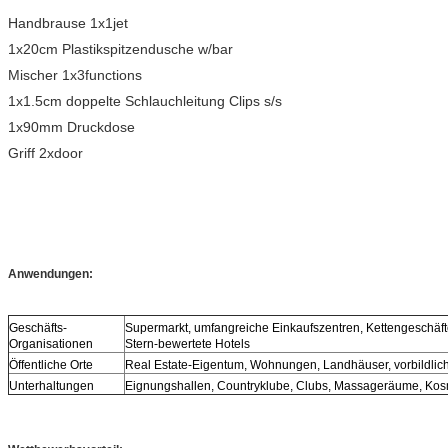
Handbrause 1x1jet
1x20cm Plastikspitzendusche w/bar
Mischer 1x3functions
1x1.5cm doppelte Schlauchleitung Clips s/s
1x90mm Druckdose
Griff 2xdoor
Anwendungen:
Geschäfts-
Supermarkt, umfangreiche Einkaufszentren, Kettengeschäft
Organisationen
Stern-bewertete Hotels
Öffentliche Orte
Real Estate-Eigentum, Wohnungen, Landhäuser, vorbildli
Unterhaltungen
Eignungshallen, Countryklube, Clubs, Massageräume, Kosm