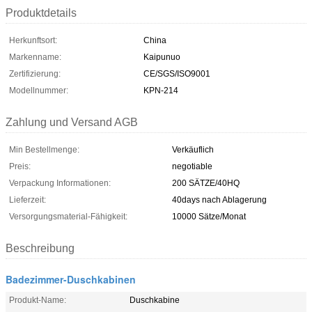
Produktdetails
Herkunftsort:
China
Markenname:
Kaipunuo
Zertifizierung:
CE/SGS/ISO9001
Modellnummer:
KPN-214
Zahlung und Versand AGB
Min Bestellmenge:
Verkäuflich
Preis:
negotiable
Verpackung Informationen:
200 SÄTZE/40HQ
Lieferzeit:
40days nach Ablagerung
Versorgungsmaterial-Fähigkeit:
10000 Sätze/Monat
Beschreibung
Badezimmer-Duschkabinen
Produkt-Name:
Duschkabine