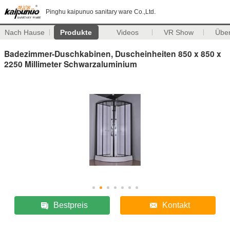
Pinghu kaipunuo sanitary ware Co.,Ltd.
Nach Hause
Produkte
Videos
VR Show
Übe
Badezimmer-Duschkabinen, Duscheinheiten 850 x 850 x
2250 Millimeter Schwarzaluminium
Bestpreis
Kontakt