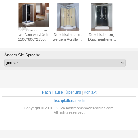
uadrant
Duschkabine mit
Kreisquadrant
Badezimmer
850 x 
bine mit
weißem Acrylfach
Duschkabine mit
Duschkabinen,
Badezi
crylfach
1100*800*2150cm
weißem Acrylfach
Duscheinheiten
Quadr
hrom-
Aluminium
aus Chrom-
900 X 900 X 2150
Duschka
inium
Aluminium
mm Quadrat
transpa
ausgegli
Ändern Sie Sprache
Glas-Mate
Nach Hause
|
Über uns
|
Kontakt
Tischplattenansicht
Copyright © 2016 - 2024 bathroomshowercabins.com.
All rights reserved.