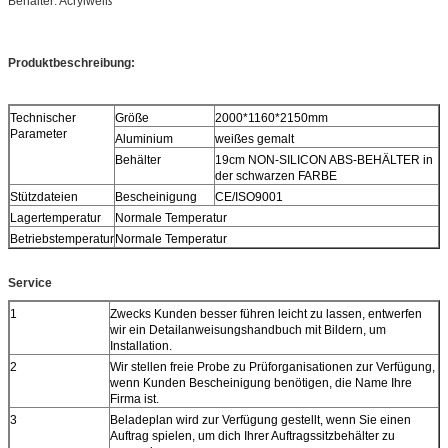
Behälter: Acrylweiß
Produktbeschreibung:
Technischer
Größe
2000*1160*2150mm
Parameter
Aluminium
weißes gemalt
Behälter
19cm NON-SILICON
ABS-BEHÄLTER in
der
schwarzen FARBE
Stützdateien
Bescheinigung
CE/ISO9001
Lagertemperatur
Normale Temperatur
Betriebstemperatur
Normale Temperatur
Service
1
Zwecks Kunden besser führen leicht zu lassen, entwerfen
wir ein Detailanweisungshandbuch mit Bildern, um
Installation.
2
Wir stellen freie Probe zu Prüforganisationen zur Verfügung,
wenn Kunden Bescheinigung benötigen, die Name Ihre
Firma ist.
3
Beladeplan wird zur Verfügung gestellt, wenn Sie einen
Auftrag spielen, um dich Ihrer Auftragssitzbehälter zu