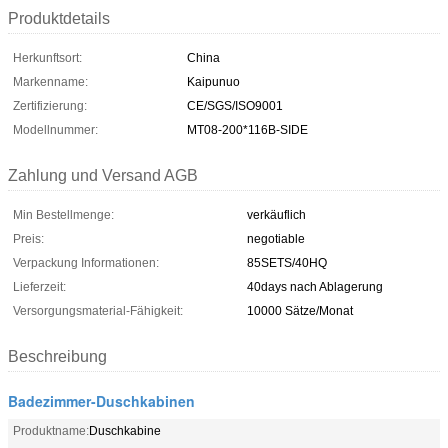
Produktdetails
Herkunftsort:
China
Markenname:
Kaipunuo
Zertifizierung:
CE/SGS/ISO9001
Modellnummer:
MT08-200*116B-SIDE
Zahlung und Versand AGB
Min Bestellmenge:
verkäuflich
Preis:
negotiable
Verpackung Informationen:
85SETS/40HQ
Lieferzeit:
40days nach Ablagerung
Versorgungsmaterial-Fähigkeit:
10000 Sätze/Monat
Beschreibung
Badezimmer-Duschkabinen
Produktname:
Duschkabine