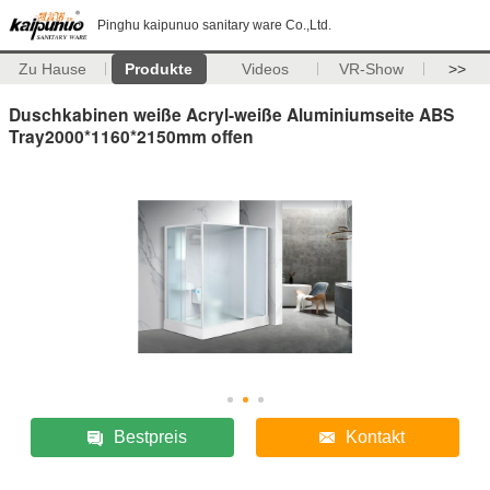
Pinghu kaipunuo sanitary ware Co.,Ltd.
Zu Hause
Produkte
Videos
VR-Show
>>
Duschkabinen weiße Acryl-weiße Aluminiumseite ABS
Tray2000*1160*2150mm offen
Bestpreis
Kontakt