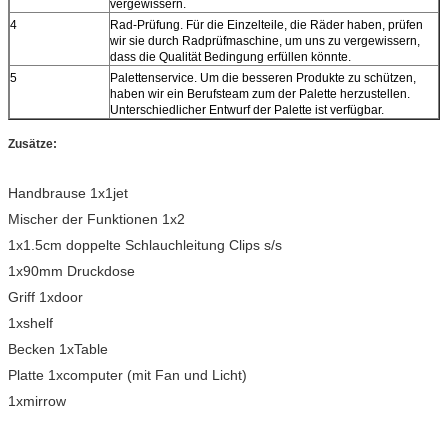
vergewissern.
4
Rad-Prüfung. Für die Einzelteile, die Räder haben, prüfen
wir sie durch Radprüfmaschine, um uns zu vergewissern,
dass die Qualität Bedingung erfüllen könnte.
5
Palettenservice. Um die besseren Produkte zu schützen,
haben wir ein Berufsteam zum der Palette herzustellen.
Unterschiedlicher Entwurf der Palette ist verfügbar.
Zusätze:
Handbrause 1x1jet
Mischer der Funktionen 1x2
1x1.5cm doppelte Schlauchleitung Clips s/s
1x90mm Druckdose
Griff 1xdoor
1xshelf
Becken 1xTable
Platte 1xcomputer (mit Fan und Licht)
1xmirrow