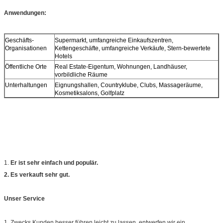
Anwendungen:
Geschäfts-
Supermarkt, umfangreiche Einkaufszentren,
Organisationen
Kettengeschäfte, umfangreiche Verkäufe, Stern-bewertete
Hotels
Öffentliche Orte
Real Estate-Eigentum, Wohnungen, Landhäuser,
vorbildliche Räume
Unterhaltungen
Eignungshallen, Countryklube, Clubs, Massageräume,
Kosmetiksalons, Golfplatz
1.
Er ist sehr einfach und populär.
2. Es verkauft sehr gut.
Unser Service
1. Zwecks Kunden besser führen leicht zu lassen, entwerfen wir ein