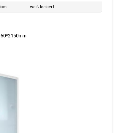
ium:
weiß lackiert
*1160*2150mm