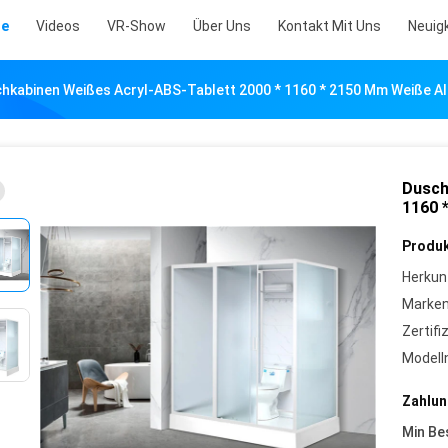
te
Videos
VR-Show
Über Uns
Kontakt Mit Uns
Neuig
hkabinen Weißes Acryl-ABS-Tablett 2000 * 1160 * 2150 Mm Weiße A
Dusch
1160 
Produk
Herkun
Marke
Zertifi
Model
Zahlun
Min Be