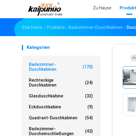
Zu Hause
Produk
Startseite
Produkte
Badezimmer-Duschkabinen
Dusc
Kategorien
Badezimmer-
(170)
Duschkabinen
Rechteckige
(24)
Duschkabinen
Glasduschkabine
(32)
Eckduschkabine
(9)
Quadrant-Duschkabinen
(54)
Badezimmer-
(43)
Duscheinschließungen