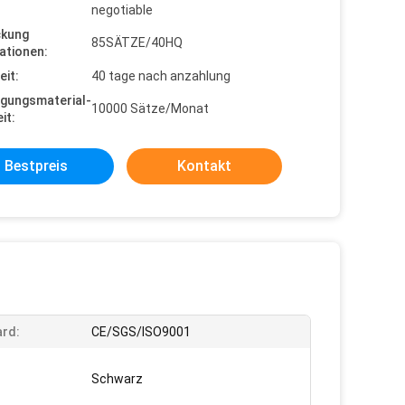
negotiable
ckung
85SÄTZE/40HQ
ationen:
eit:
40 tage nach anzahlung
gungsmaterial-
10000 Sätze/Monat
it:
Bestpreis
Kontakt
rd:
CE/SGS/ISO9001
Schwarz