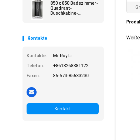
850 x 850 Badezimmer-
G
Quadrant-
Duschkabine-
transparente
Produ
ausgeglichenes Glas-
Materialien
Weiße
Kontakte
Kontakte:
Mr. Roy Li
Telefon:
+8618268381122
Faxen:
86-573-85633230
Kontakt