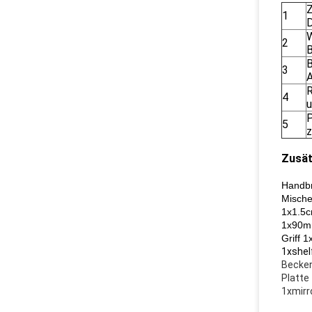
Z
1
D
W
2
B
B
3
A
R
4
u
P
5
z
Zusät
Handbr
Mische
1x1.5c
1x90m
Griff 1
1xshel
Becken
Platte
1xmir