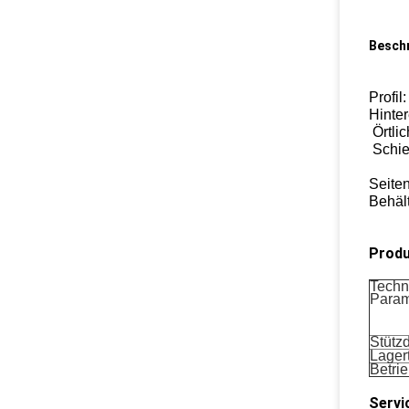
Besch
Profi
Hinte
Örtlic
Schie
Seite
Behält
Produ
Techn
Param
Stütz
Lager
Betri
Servi