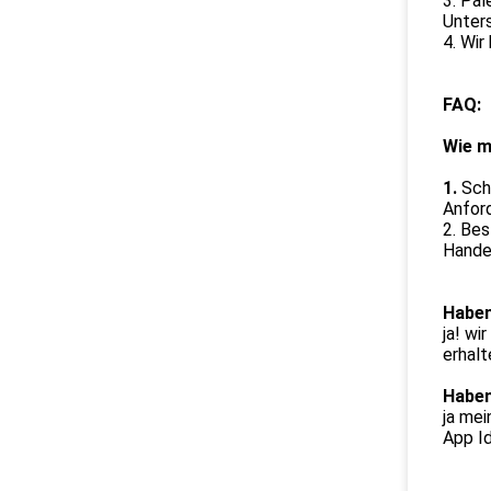
3. Pal
Unters
4. Wi
FAQ:
Wie m
1.
Sch
Anfor
2. Bes
Handel
Haben
ja! wi
erhalt
Haben
ja mei
App Id