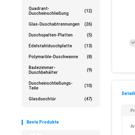
Quadrant-
(12)
Duscheinschließung
Glas-Duschabtrennungen
(26)
Duschspalten-Platten
(5)
Edelstahlduschplatte
(13)
Polymarble-Duschwanne
(8)
Badezimmer-
(9)
Duschbehälter
Duscheinschließungs-
(10)
Teile
Detail
Glasduschtür
(47)
P
Beste Produkte
Ar