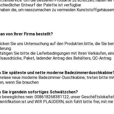
ettenservice. Um die besseren Produkte zu schützen, haben wir
chiedlicher Entwurf der Palette ist verfügbar.
r haben die, um nasszumachen zu vermeiden Kunststoffgehäuse
an von Ihrer Firma bestellt?
icken Sie uns Untersuchung auf den Produkten bitte, die Sie ben
derung.
tätigen Sie bitte die Lieferbedingungen mit Ihren Verkäufen, eins
sausdrücke, Paket, ladender Antrag des Behälters, QC-Antrag.
 Sie späteste und nette moderne Badezimmerduschkabine
r relase neue moderne Badezimmer-Duschkabine, treten bitte mit 
en, wenn Sie brauchen
 Sie irgendein sofortiges Schwätzchen?
n bewegliches nein: 008618268381122, unser Geschäftslokaltele
entifikation ist und WIR PLAUDERN, sich fühlt bitte frei, mit mir