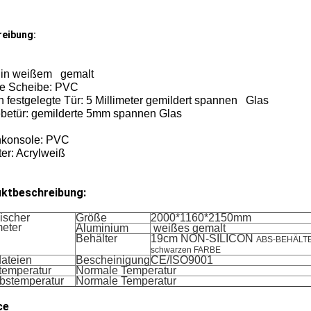
reibung:
l: in weißem gemalt
re Scheibe: PVC
h festgelegte Tür: 5 Millimeter gemildert spannen Glas
betür: gemilderte 5mm spannen Glas
nkonsole: PVC
er: Acrylweiß
ktbeschreibung:
ischer
Größe
2000*1160*2150mm
eter
Aluminium
weißes gemalt
Behälter
19cm NON-SILICON
ABS-BEHÄLTE
schwarzen FARBE
dateien
Bescheinigung
CE/ISO9001
temperatur
Normale Temperatur
ebstemperatur
Normale Temperatur
ce