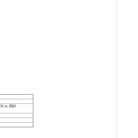
der
R in