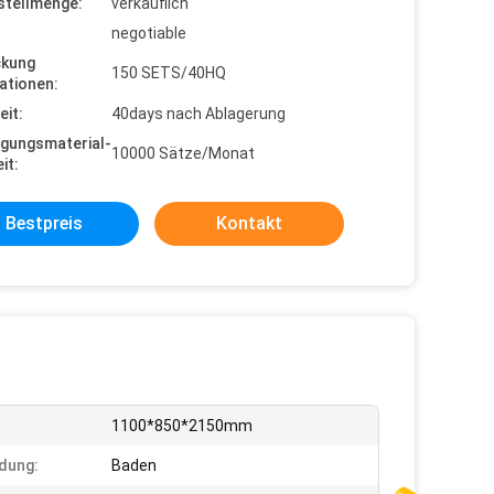
stellmenge:
verkäuflich
negotiable
ckung
150 SETS/40HQ
ationen:
eit:
40days nach Ablagerung
gungsmaterial-
10000 Sätze/Monat
it:
Bestpreis
Kontakt
:
1100*850*2150mm
dung:
Baden