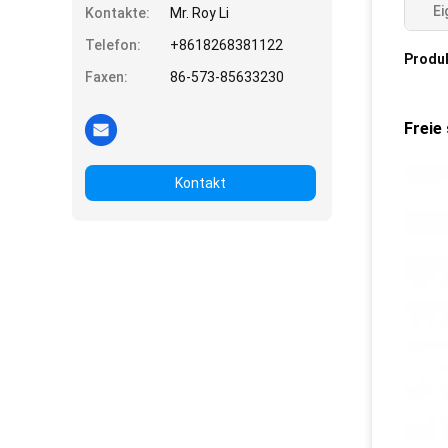
Ei
Kontakte:
Mr. Roy Li
Telefon:
+8618268381122
Produ
Faxen:
86-573-85633230
Freie
Kontakt