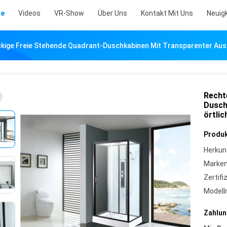
te
Videos
VR-Show
Über Uns
Kontakt Mit Uns
Neuig
kige Freie Stehende Quadrant-Duschkabinen Mit Transparenter Ausg
Recht
Dusch
örtlic
Produk
Herkun
Marke
Zertifi
Model
Zahlun