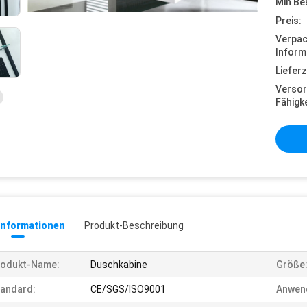
Min Be
Preis:
Verpa
Inform
Lieferz
Versor
Fähigke
informationen
Produkt-Beschreibung
rodukt-Name:
Duschkabine
Größe
andard:
CE/SGS/ISO9001
Anwen