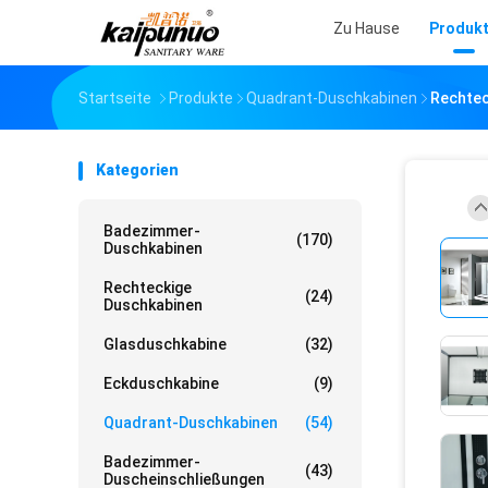
Zu Hause
Produk
Startseite
Produkte
Quadrant-Duschkabinen
Rechtec
Kategorien
Badezimmer-
(170)
Duschkabinen
Rechteckige
(24)
Duschkabinen
Glasduschkabine
(32)
Eckduschkabine
(9)
Quadrant-Duschkabinen
(54)
Badezimmer-
(43)
Duscheinschließungen