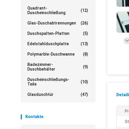
Quadrant-
(12)
Duscheinschließung
Glas-Duschabtrennungen
(26)
Duschspalten-Platten
(5)
Edelstahlduschplatte
(13)
Polymarble-Duschwanne
(8)
Badezimmer-
(9)
Duschbehälter
Duscheinschließungs-
(10)
Teile
Glasduschtür
(47)
Detail
P
Kontakte
St