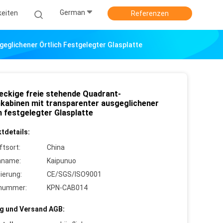
German
keiten
Referenzen
eglichener Örtlich Festgelegter Glasplatte
eckige freie stehende Quadrant-
kabinen mit transparenter ausgeglichener
h festgelegter Glasplatte
tdetails:
ftsort:
China
nname:
Kaipunuo
zierung:
CE/SGS/ISO9001
lnummer:
KPN-CAB014
g und Versand AGB: